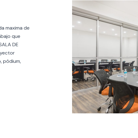
ida maxima de
abajo que
 SALA DE
oyector
, pódium,